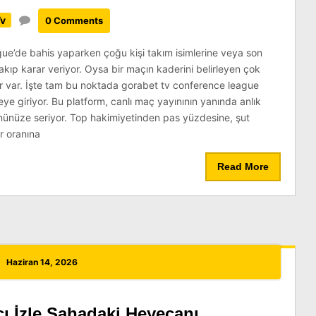
Tv
0 Comments
e’de bahis yaparken çoğu kişi takım isimlerine veya son
akıp karar veriyor. Oysa bir maçın kaderini belirleyen çok
er var. İşte tam bu noktada gorabet tv conference league
vreye giriyor. Bu platform, canlı maç yayınının yanında anlık
 önünüze seriyor. Top hakimiyetinden pas yüzdesine, şut
r oranına
Read More
Haziran 14, 2026
ı İzle Sahadaki Heyecanı