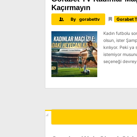
Kaçırmayın
By
gorabettv
Gorabet 
Kadın futbolu so
olsun, ister Şampi
kırılıyor. Peki y
istemiyor musunu
seçeneği devreye