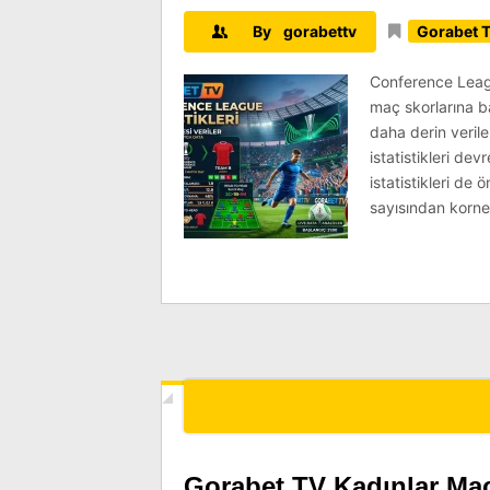
By
gorabettv
Gorabet 
Conference Leagu
maç skorlarına b
daha derin veril
istatistikleri de
istatistikleri de
sayısından korne
Gorabet TV Kadınlar Maç