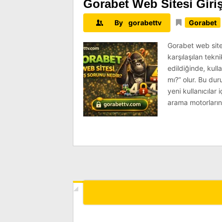
Gorabet Web Sitesi Giri
By
gorabettv
Gorabet
Gorabet web sites
karşılaşılan tekni
edildiğinde, kulla
mı?” olur. Bu dur
yeni kullanıcılar 
arama motorları