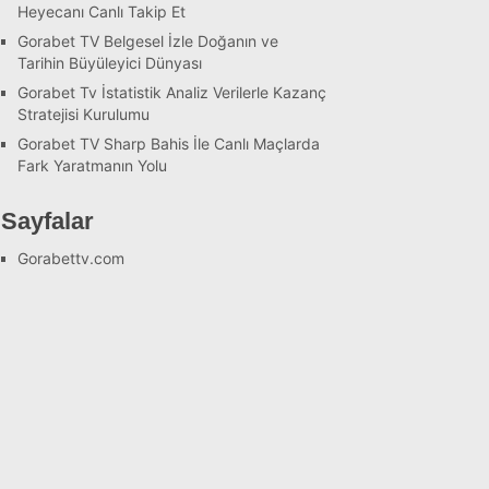
Heyecanı Canlı Takip Et
Gorabet TV Belgesel İzle Doğanın ve
Tarihin Büyüleyici Dünyası
Gorabet Tv İstatistik Analiz Verilerle Kazanç
Stratejisi Kurulumu
Gorabet TV Sharp Bahis İle Canlı Maçlarda
Fark Yaratmanın Yolu
Sayfalar
Gorabettv.com