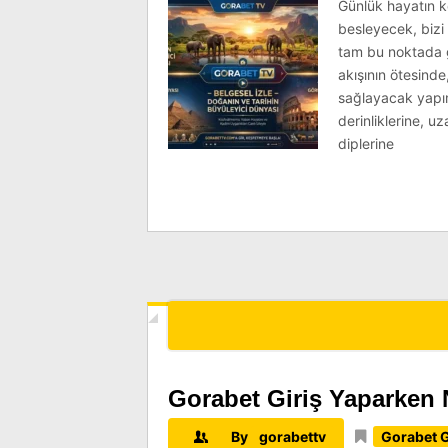
Günlük hayatın 
besleyecek, bizi 
tam bu noktada g
akışının ötesinde
sağlayacak yapım
derinliklerine, 
diplerine
Gorabet Giriş Yaparken 
By
gorabettv
Gorabet G