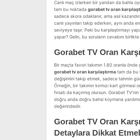
Canlı maç izlerken bir yandan da bahis oynuy
tam bu noktada
gorabet tv oran karşılaş
sadece skora odaklanır, ama asıl kazandır
canlı yayınları takip ederken, aynı anda en 
seviyeye taşır. Peki bu karşılaştırmayı ya
yapar? Gelin, bu soruların cevabını birlikt
Gorabet TV Oran Karş
Bir maçta favori takımın 1.80 oranla önde 
gorabet tv oran karşılaştırma
tam da bu fa
değişimini takip etmek, sadece tahmin güc
Örneğin, bir takımın kırmızı kart görmesi or
fırsatı da kaçırmış olursun. Gorabet TV’ni
doğru anda doğru bahsi koymana yardımcı 
değerindedir.
Gorabet TV Oran Karşı
Detaylara Dikkat Etmel