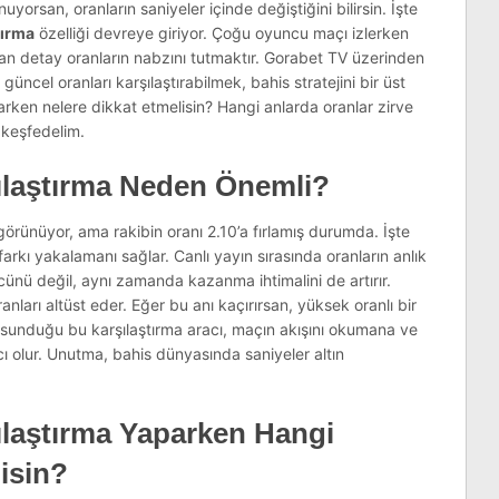
orsan, oranların saniyeler içinde değiştiğini bilirsin. İşte
tırma
özelliği devreye giriyor. Çoğu oyuncu maçı izlerken
an detay oranların nabzını tutmaktır. Gorabet TV üzerinden
güncel oranları karşılaştırabilmek, bahis stratejini bir üst
parken nelere dikkat etmelisin? Hangi anlarda oranlar zirve
e keşfedelim.
ılaştırma Neden Önemli?
görünüyor, ama rakibin oranı 2.10’a fırlamış durumda. İşte
rkı yakalamanı sağlar. Canlı yayın sırasında oranların anlık
ünü değil, aynı zamanda kazanma ihtimalini de artırır.
anları altüst eder. Eğer bu anı kaçırırsan, yüksek oranlı bir
n sunduğu bu karşılaştırma aracı, maçın akışını okumana ve
olur. Unutma, bahis dünyasında saniyeler altın
laştırma Yaparken Hangi
isin?