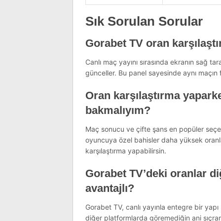
Sık Sorulan Sorular
Gorabet TV oran karşılaştı
Canlı maç yayını sırasında ekranın sağ tara
günceller. Bu panel sayesinde aynı maçın far
Oran karşılaştırma yapark
bakmalıyım?
Maç sonucu ve çifte şans en popüler seçen
oyuncuya özel bahisler daha yüksek oranla
karşılaştırma yapabilirsin.
Gorabet TV’deki oranlar di
avantajlı?
Gorabet TV, canlı yayınla entegre bir yapı
diğer platformlarda göremediğin ani sıçrama