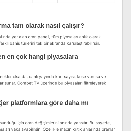
rma tam olarak nasıl çalışır?
fında yer alan oran paneli, tüm piyasaları anlık olarak
klı bahis türlerini tek bir ekranda karşılaştırabilirsin.
en en çok hangi piyasalara
ekler olsa da, canlı yayında kart sayısı, köşe vuruşu ve
r sunar. Gorabet TV üzerinde bu piyasaları filtreleyerek
ğer platformlara göre daha mı
 sunduğu için oran değişimlerini anında yansıtır. Bu sayede,
ları yakalayabilirsin. Özellikle maçın kritik anlarında oranlar