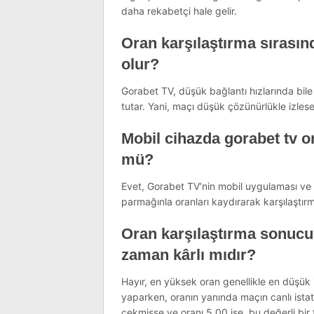
daha rekabetçi hale gelir.
Oran karşılaştırma sırasınd
olur?
Gorabet TV, düşük bağlantı hızlarında bile 
tutar. Yani, maçı düşük çözünürlükle izlesen
Mobil cihazda gorabet tv
mü?
Evet, Gorabet TV’nin mobil uygulaması ve
parmağınla oranları kaydırarak karşılaştır
Oran karşılaştırma sonuc
zaman kârlı mıdır?
Hayır, en yüksek oran genellikle en düşük 
yaparken, oranın yanında maçın canlı istati
çekmişse ve oranı 5.00 ise, bu değerli bir fı