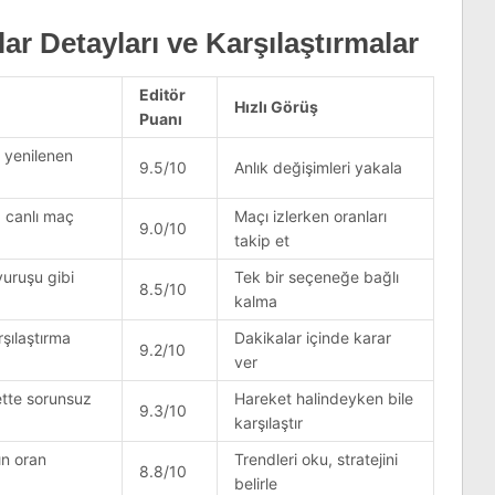
ar Detayları ve Karşılaştırmalar
Editör
Hızlı Görüş
Puanı
e yenilenen
9.5/10
Anlık değişimleri yakala
z canlı maç
Maçı izlerken oranları
9.0/10
takip et
vuruşu gibi
Tek bir seçeneğe bağlı
8.5/10
kalma
rşılaştırma
Dakikalar içinde karar
9.2/10
ver
ette sorunsuz
Hareket halindeyken bile
9.3/10
karşılaştır
ın oran
Trendleri oku, stratejini
8.8/10
belirle