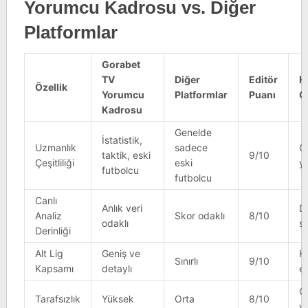
Yorumcu Kadrosu vs. Diğer
Platformlar
Gorabet
TV
Diğer
Editör
Hı
Özellik
Yorumcu
Platformlar
Puanı
G
Kadrosu
Genelde
İstatistik,
Uzmanlık
sadece
G
taktik, eski
9/10
Çeşitliliği
eski
y
futbolcu
futbolcu
Canlı
Anlık veri
D
Analiz
Skor odaklı
8/10
odaklı
st
Derinliği
Alt Lig
Geniş ve
He
Sınırlı
9/10
Kapsamı
detaylı
eş
Ob
Tarafsızlık
Yüksek
Orta
8/10
y