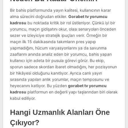
Bir bahis platformunda yayın kalitesi, kullanıcının karar
alma sürecini doğrudan etkiler.
Gorabet tv yorumcu
kadrosu
bu noktada kritik bir rol üstleniyor. Çünkü iyi bir
yorumcu, maçın gidişatını okur, olası senaryoları önceden
sezer ve izleyiciye stratejik ipuçları verir. Örneğin bir
maçın ilk 15 dakikasında takımların pres yapıp
yapmadığını, hücum varyasyonlarını ya da savunma
zaaflarını anında analiz eden bir yorumcu, bahis yapan
kullanıcı için adeta bir pusula görevi görür. Bu ekip,
sporun sadece skordan ibaret olmadığını, her pozisyonun
bir hikâyesi olduğunu kanıtlıyor. Ayrıca canlı yayın
sırasında yapılan anlık yorumlar, maçın temposunu ve
heyecanını katlıyor. Bu yüzden
gorabet tv yorumcu
kadrosu
platformun en değerli yapı taşlarından biri olarak
kabul ediliyor.
Hangi Uzmanlık Alanları Öne
Çıkıyor?