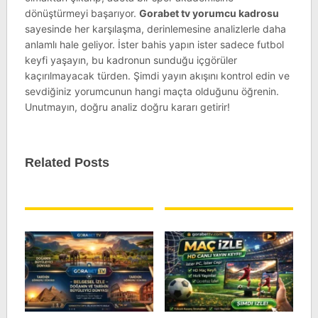
dönüştürmeyi başarıyor.
Gorabet tv yorumcu kadrosu
sayesinde her karşılaşma, derinlemesine analizlerle daha
anlamlı hale geliyor. İster bahis yapın ister sadece futbol
keyfi yaşayın, bu kadronun sunduğu içgörüler
kaçırılmayacak türden. Şimdi yayın akışını kontrol edin ve
sevdiğiniz yorumcunun hangi maçta olduğunu öğrenin.
Unutmayın, doğru analiz doğru kararı getirir!
Related Posts