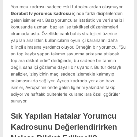
Yorumcu kadrosu sadece eski futbolculardan oluşmuyor.
Gorabet tv yorumcu kadrosu
içinde farklı disiplinlerden
gelen isimler var. Bazı yorumcular istatistik ve veri analizi
konusunda uzman, bazıları ise taktiksel düzenlemeleri
okumada usta. Özellikle canlı bahis stratejileri üzerine
yapılan analizler, kullanıcıların oyun içi kararlarını daha
bilinçli almasına yardımcı oluyor. Örneğin bir yorumcu, “Şu
an top kaybı yapan takımın savunma arkasına atılacak
toplara dikkat edin” dediğinde, bu sadece bir tahmin
değil, saha içi gözleme dayalı bir uyarıdır. Bu tür detaylı
analizler, izleyicinin maçı sadece izlemekle kalmayıp
anlamasını da sağlıyor. Ayrıca kadroda yer alan bazı
isimler, Avrupa’nın önde gelen liglerini yakından takip
ediyor ve haftalık bültenlerle kullanıcılara özel içgörüler
sunuyor.
Sık Yapılan Hatalar Yorumcu
Kadrosunu Değerlendirirken