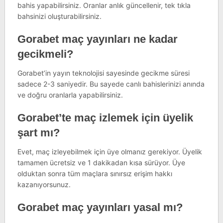
bahis yapabilirsiniz. Oranlar anlık güncellenir, tek tıkla
bahsinizi oluşturabilirsiniz.
Gorabet maç yayınları ne kadar
gecikmeli?
Gorabet’in yayın teknolojisi sayesinde gecikme süresi
sadece 2-3 saniyedir. Bu sayede canlı bahislerinizi anında
ve doğru oranlarla yapabilirsiniz.
Gorabet’te maç izlemek için üyelik
şart mı?
Evet, maç izleyebilmek için üye olmanız gerekiyor. Üyelik
tamamen ücretsiz ve 1 dakikadan kısa sürüyor. Üye
olduktan sonra tüm maçlara sınırsız erişim hakkı
kazanıyorsunuz.
Gorabet maç yayınları yasal mı?