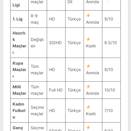
maçlar
Dil
Anında
Ligi
8-9
1. Lig
HD
Türkçe
9/10
maç
Anında
Hazırlı
k
Değişk
SD/HD
Türkçe
6.5/10
Maçlar
en
Kısıtlı
ı
Kupa
Tüm
Maçlar
HD
Türkçe
9/10
maçlar
Anında
ı
Milli
Tüm
Full HD
Türkçe
10/10
Maçlar
maçlar
Anında
Kadın
Seçme
Futbol
HD
Türkçe
7/10
maçlar
Kısıtlı
u
Genç
Seçme
SD/HD
Türkçe
6/10