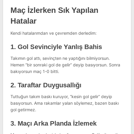
Maç İzlerken Sık Yapılan
Hatalar
Kendi hatalarımdan ve çevremden derledim:
1. Gol Sevinciyle Yanlış Bahis
Takımın gol attı, sevinçten ne yaptığını bilmiyorsun.
Hemen “bir sonraki gol de gelir” deyip basıyorsun. Sonra
bakıyorsun maç 1-0 bitti.
2. Taraftar Duygusallığı
Tuttuğun takım baskı kuruyor, “kesin gol gelir” deyip
basıyorsun. Ama rakamlar yalan söylemez, bazen baskı
gol getirmez.
3. Maçı Arka Planda İzlemek