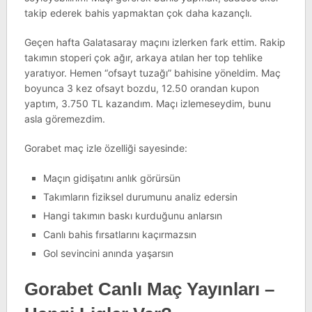
takip ederek bahis yapmaktan çok daha kazançlı.
Geçen hafta Galatasaray maçını izlerken fark ettim. Rakip
takımın stoperi çok ağır, arkaya atılan her top tehlike
yaratıyor. Hemen “ofsayt tuzağı” bahisine yöneldim. Maç
boyunca 3 kez ofsayt bozdu, 12.50 orandan kupon
yaptım, 3.750 TL kazandım. Maçı izlemeseydim, bunu
asla göremezdim.
Gorabet maç izle özelliği sayesinde:
Maçın gidişatını anlık görürsün
Takımların fiziksel durumunu analiz edersin
Hangi takımın baskı kurduğunu anlarsın
Canlı bahis fırsatlarını kaçırmazsın
Gol sevincini anında yaşarsın
Gorabet Canlı Maç Yayınları –