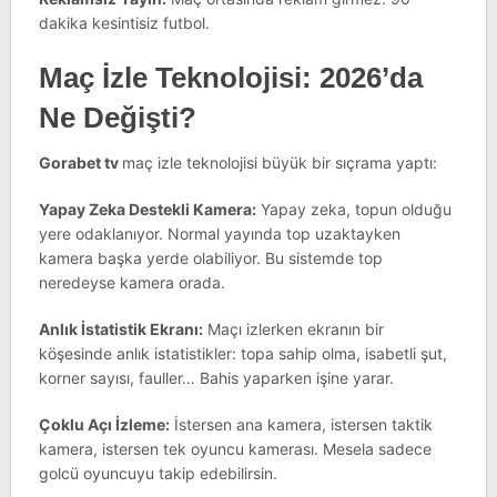
dakika kesintisiz futbol.
Maç İzle Teknolojisi: 2026’da
Ne Değişti?
Gorabet tv
maç izle teknolojisi büyük bir sıçrama yaptı:
Yapay Zeka Destekli Kamera:
Yapay zeka, topun olduğu
yere odaklanıyor. Normal yayında top uzaktayken
kamera başka yerde olabiliyor. Bu sistemde top
neredeyse kamera orada.
Anlık İstatistik Ekranı:
Maçı izlerken ekranın bir
köşesinde anlık istatistikler: topa sahip olma, isabetli şut,
korner sayısı, fauller… Bahis yaparken işine yarar.
Çoklu Açı İzleme:
İstersen ana kamera, istersen taktik
kamera, istersen tek oyuncu kamerası. Mesela sadece
golcü oyuncuyu takip edebilirsin.