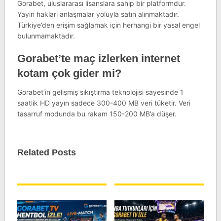
Gorabet, uluslararası lisanslara sahip bir platformdur.
Yayın hakları anlaşmalar yoluyla satın alınmaktadır.
Türkiye’den erişim sağlamak için herhangi bir yasal engel
bulunmamaktadır.
Gorabet’te maç izlerken internet
kotam çok gider mi?
Gorabet’in gelişmiş sıkıştırma teknolojisi sayesinde 1
saatlik HD yayın sadece 300-400 MB veri tüketir. Veri
tasarruf modunda bu rakam 150-200 MB’a düşer.
Related Posts