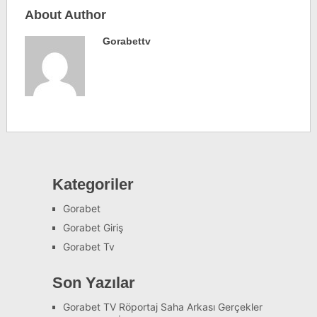
About Author
Gorabettv
Kategoriler
Gorabet
Gorabet Giriş
Gorabet Tv
Son Yazılar
Gorabet TV Röportaj Saha Arkası Gerçekler