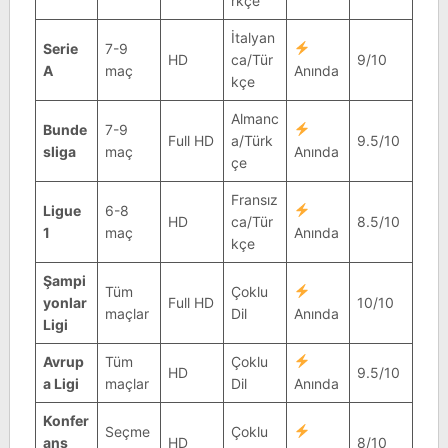
rkçe
İtalyan
Serie
7-9
HD
ca/Tür
9/10
A
maç
Anında
kçe
Almanc
Bunde
7-9
Full HD
a/Türk
9.5/10
sliga
maç
Anında
çe
Fransız
Ligue
6-8
HD
ca/Tür
8.5/10
1
maç
Anında
kçe
Şampi
Tüm
Çoklu
yonlar
Full HD
10/10
maçlar
Dil
Anında
Ligi
Avrup
Tüm
Çoklu
HD
9.5/10
a Ligi
maçlar
Dil
Anında
Konfer
Seçme
Çoklu
ans
HD
8/10