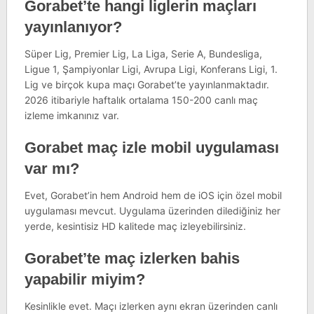
Gorabet’te hangi liglerin maçları
yayınlanıyor?
Süper Lig, Premier Lig, La Liga, Serie A, Bundesliga,
Ligue 1, Şampiyonlar Ligi, Avrupa Ligi, Konferans Ligi, 1.
Lig ve birçok kupa maçı Gorabet’te yayınlanmaktadır.
2026 itibariyle haftalık ortalama 150-200 canlı maç
izleme imkanınız var.
Gorabet maç izle mobil uygulaması
var mı?
Evet, Gorabet’in hem Android hem de iOS için özel mobil
uygulaması mevcut. Uygulama üzerinden dilediğiniz her
yerde, kesintisiz HD kalitede maç izleyebilirsiniz.
Gorabet’te maç izlerken bahis
yapabilir miyim?
Kesinlikle evet. Maçı izlerken aynı ekran üzerinden canlı