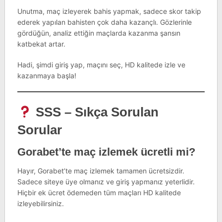
Unutma, maç izleyerek bahis yapmak, sadece skor takip
ederek yapılan bahisten çok daha kazançlı. Gözlerinle
gördüğün, analiz ettiğin maçlarda kazanma şansın
katbekat artar.
Hadi, şimdi giriş yap, maçını seç, HD kalitede izle ve
kazanmaya başla!
SSS – Sıkça Sorulan
Sorular
Gorabet’te maç izlemek ücretli mi?
Hayır, Gorabet’te maç izlemek tamamen ücretsizdir.
Sadece siteye üye olmanız ve giriş yapmanız yeterlidir.
Hiçbir ek ücret ödemeden tüm maçları HD kalitede
izleyebilirsiniz.