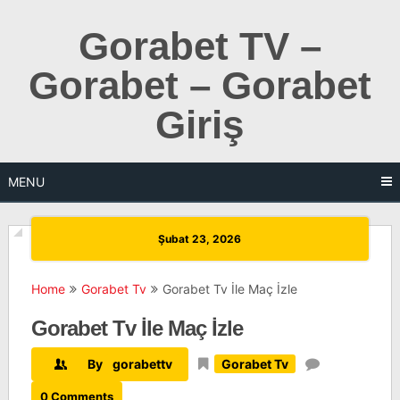
Skip
to
Gorabet TV –
content
Gorabet – Gorabet
Giriş
MENU
Şubat 23, 2026
Home
Gorabet Tv
Gorabet Tv İle Maç İzle
Gorabet Tv İle Maç İzle
By
gorabettv
Gorabet Tv
0 Comments