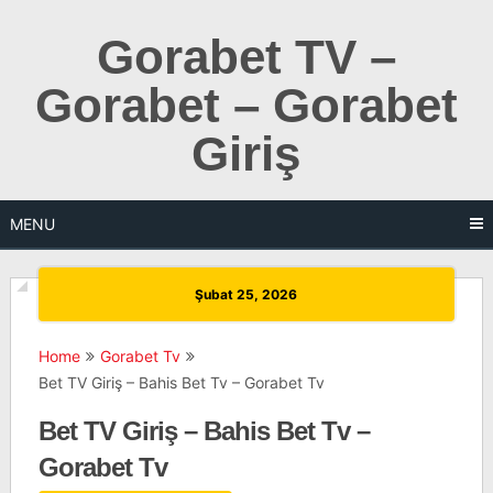
Skip
to
Gorabet TV –
content
Gorabet – Gorabet
Giriş
MENU
Şubat 25, 2026
Home
Gorabet Tv
Bet TV Giriş – Bahis Bet Tv – Gorabet Tv
Bet TV Giriş – Bahis Bet Tv –
Gorabet Tv