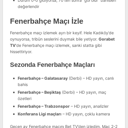
Durum 0-0 gidiyorsa, 70’ten sonra “gol olur” bahisleri
değerlendir
Fenerbahçe Maçı İzle
Fenerbahçe maçı izlemek ayrı bir keyif. Hele Kadıköy’de
oynuyorsa, tribün seslerini duymak bile yetiyor.
Gorabet
TV
‘de Fenerbahçe maçı izlemek, sanki statta gibi
hissettiriyor.
Sezonda Fenerbahçe Maçları
Fenerbahçe – Galatasaray
(Derbi) – HD yayın, canlı
bahis
Fenerbahçe – Beşiktaş
(Derbi) – HD yayın, maç
özetleri
Fenerbahçe – Trabzonspor
– HD yayın, analizler
Konferans Ligi maçları
– HD yayın, çoklu kamera
Geçen ay Fenerbahçe maçını Bet TV’den izledim. Maç 2-2