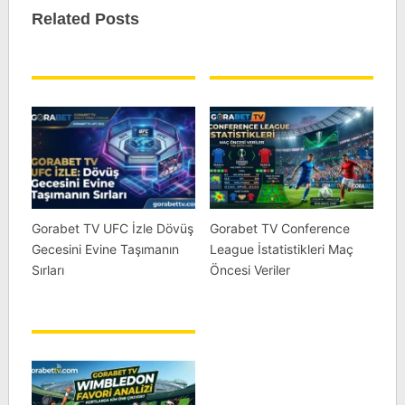
Related Posts
Gorabet TV UFC İzle Dövüş
Gorabet TV Conference
Gecesini Evine Taşımanın
League İstatistikleri Maç
Sırları
Öncesi Veriler