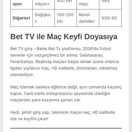
400 bin
%65
spor
milyon+
maçı
Değişke
100-200
Kendi
Diğerleri
%50-60
n
bin
derbileri
Bet TV ile Maç Keyfi Doyasıya
Bet TV giriş – Bahis Bet Tv platformu, 2026’da futbol
severler için vazgeçilmez bir adres. Galatasaray,
Fenerbahçe, Beşiktaş maçları başta olmak üzere onlarca
ligden yüzlerce maç, HD kalitede, donmadan, reklamsız
izlenebiliyor.
Maç izlemek sadece eğlence değil, aynı zamanda kazanç
kapısı. Canlı bahis entegrasyonu sayesinde izlediğin
maçlardan para kazanma şansın var.
Hadi, şimdi giriş yap, takımının maçını seç, HD kalitede
izle ve keyfini çıkar!