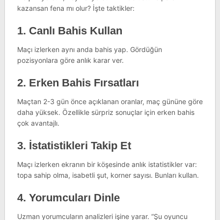
kazansan fena mı olur? İşte taktikler:
1. Canlı Bahis Kullan
Maçı izlerken aynı anda bahis yap. Gördüğün
pozisyonlara göre anlık karar ver.
2. Erken Bahis Fırsatları
Maçtan 2-3 gün önce açıklanan oranlar, maç gününe göre
daha yüksek. Özellikle sürpriz sonuçlar için erken bahis
çok avantajlı.
3. İstatistikleri Takip Et
Maçı izlerken ekranın bir köşesinde anlık istatistikler var:
topa sahip olma, isabetli şut, korner sayısı. Bunları kullan.
4. Yorumcuları Dinle
Uzman yorumcuların analizleri işine yarar. “Şu oyuncu