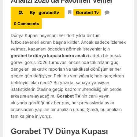
Analizi 2026’da Favorileri Veriler
By
gorabettv
Gorabet Tv
0 Comments
Dünya Kupası heyecanı her dört yılda bir tüm
futbolseverleri ekran başına kilitler. Ancak sadece izlemek
yetmez, kazananı önceden görmek isteyenler için
gorabet tv dünya kupası kadro analizi
adeta bir pusula
görevi görür. 2026 turnuvası öncesinde takımların güç
dengeleri, sakatlık raporları ve taktiksel dönüşümler her
geçen gün değişiyor. Peki bu veri yığını içinde gerçekten
belirleyici olan nedir? Bu yazıda, sahaya yansıyan
istatistiklerin ötesine geçip kadro mühendisliğinin perde
arkasını aralayacağım.
Gorabet TV
’nin canlı yayın
akışında gördüğünüz her pas, her pres aslında aylar
öncesinden yapılan bir analizin ürünü. Şimdi, bu analizin
tam kalbine iniyoruz.
Gorabet TV Dünya Kupası