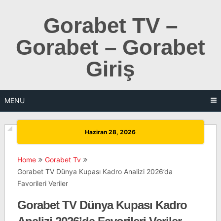
Skip
to
Gorabet TV –
content
Gorabet – Gorabet
Giriş
MENU
Haziran 28, 2026
Home
Gorabet Tv
Gorabet TV Dünya Kupası Kadro Analizi 2026’da
Favorileri Veriler
Gorabet TV Dünya Kupası Kadro