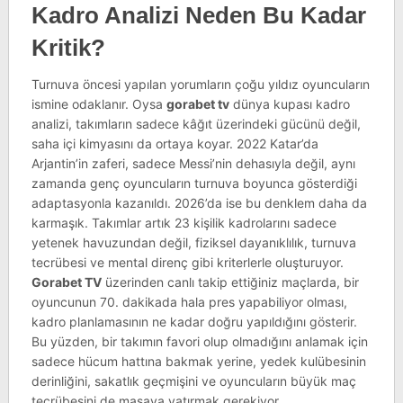
Kadro Analizi Neden Bu Kadar
Kritik?
Turnuva öncesi yapılan yorumların çoğu yıldız oyuncuların
ismine odaklanır. Oysa
gorabet tv
dünya kupası kadro
analizi, takımların sadece kâğıt üzerindeki gücünü değil,
saha içi kimyasını da ortaya koyar. 2022 Katar’da
Arjantin’in zaferi, sadece Messi’nin dehasıyla değil, aynı
zamanda genç oyuncuların turnuva boyunca gösterdiği
adaptasyonla kazanıldı. 2026’da ise bu denklem daha da
karmaşık. Takımlar artık 23 kişilik kadrolarını sadece
yetenek havuzundan değil, fiziksel dayanıklılık, turnuva
tecrübesi ve mental direnç gibi kriterlerle oluşturuyor.
Gorabet TV
üzerinden canlı takip ettiğiniz maçlarda, bir
oyuncunun 70. dakikada hala pres yapabiliyor olması,
kadro planlamasının ne kadar doğru yapıldığını gösterir.
Bu yüzden, bir takımın favori olup olmadığını anlamak için
sadece hücum hattına bakmak yerine, yedek kulübesinin
derinliğini, sakatlık geçmişini ve oyuncuların büyük maç
tecrübesini de masaya yatırmak gerekiyor.