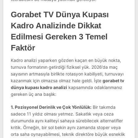
Gorabet TV Dünya Kupası
Kadro Analizinde Dikkat
Edilmesi Gereken 3 Temel
Faktör
Kadro analizi yaparken gözden kaçan en büyük nokta,
turnuva formatının getirdiği fiziksel yük. 2026’da maç
sayısının artmasıyla birlikte rotasyon kabiliyeti, turnuvayı
kazanmak için olmazsa olmaz hale geldi. İşte
gorabet tv
dünya kupası kadro analizi
kapsamında odaklanmanız
gereken üç ana başlık:
1. Pozisyonel Derinlik ve Çok Yönlülük:
Bir takımda
sadece 11 yıldız olması yetmez. Sakatlık veya ceza
durumunda aynı kaliteyi sahaya sürebilecek alternatifler
kritik. Örneğin, bir sol bekin aynı zamanda stoper veya
orta saha oynayabilmesi, teknik direktöre büyük esneklik