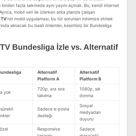
se birden fazla sekmede aynı yayını açmak. Bu, kendi internet
 Ayrıca, mobil veri ile izlerken arka planda çalışan
 TV
’nin mobil uygulaması, bu tür sorunları minimize etmek
afında alınacak bu basit önlemler, kesintisiz bir Bundesliga
TV Bundesliga İzle vs. Alternatif
Bundesliga
Alternatif
Alternatif
Platform A
Platform B
720p, ara sıra
1080p, sık
a yok
takılma
donma
Sosyal
sürekli
Sadece e-posta
medyadan
inkler
desteği
duyuru
özel
Responsive
Sadece
tasarım
masaüstü