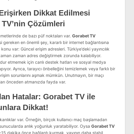
Erişirken Dikkat Edilmesi
 TV’nin Çözümleri
zmetlerinde de bazı püf noktaları var.
Gorabet TV
gereken en önemli şey, kararlı bir internet bağlantısına
konu var: Güncel erişim adresleri. Türkiye’deki yayıncılık
 zaman zaman adres değiştirmek zorunda kalabiliyor.
ğdur etmemek için canlı destek hatları ve sosyal medya
pıyor. Ayrıca, tarayıcı önbelleğini temizlemek veya farklı bir
erişim sorunlarını aşmak mümkün. Unutmayın, bir maçı
ları önceden atmanızda fayda var.
lan Hatalar: Gorabet TV ile
nlara Dikkat!
şkanlıklar var. Örneğin, birçok kullanıcı maç başlamadan
 sunucularda anlık yoğunluk yaratabiliyor. Oysa
Gorabet TV
15 dakika önce bağlantı kurmak, yayının daha stabil