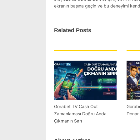
ekranın başına geçin ve bu deneyimi kendini
Related Posts
Gorabet TV Cash Out
Gorabe
Zamanlaması Doğru Anda
Donar
Çıkmanın Sırrı