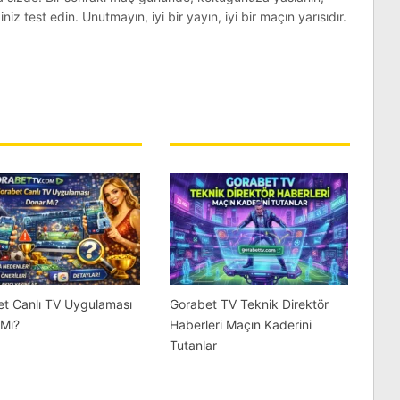
z test edin. Unutmayın, iyi bir yayın, iyi bir maçın yarısıdır.
t Canlı TV Uygulaması
Gorabet TV Teknik Direktör
 Mı?
Haberleri Maçın Kaderini
Tutanlar