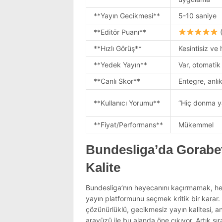
**Yayın Gecikmesi**
5-10 saniye
**Editör Puanı**
(
**Hızlı Görüş**
Kesintisiz ve h
**Yedek Yayın**
Var, otomatik
**Canlı Skor**
Entegre, anlı
**Kullanıcı Yorumu**
“Hiç donma 
**Fiyat/Performans**
Mükemmel
Bundesliga’da Gorabet
Kalite
Bundesliga’nın heyecanını kaçırmamak, her
yayın platformunu seçmek kritik bir karar.
çözünürlüklü, gecikmesiz yayın kalitesi, a
arayüzü ile bu alanda öne çıkıyor. Artık s