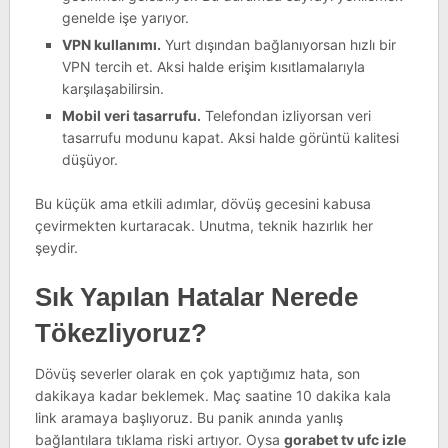
genelde işe yarıyor.
VPN kullanımı.
Yurt dışından bağlanıyorsan hızlı bir
VPN tercih et. Aksi halde erişim kısıtlamalarıyla
karşılaşabilirsin.
Mobil veri tasarrufu.
Telefondan izliyorsan veri
tasarrufu modunu kapat. Aksi halde görüntü kalitesi
düşüyor.
Bu küçük ama etkili adımlar, dövüş gecesini kabusa
çevirmekten kurtaracak. Unutma, teknik hazırlık her
şeydir.
Sık Yapılan Hatalar Nerede
Tökezliyoruz?
Dövüş severler olarak en çok yaptığımız hata, son
dakikaya kadar beklemek. Maç saatine 10 dakika kala
link aramaya başlıyoruz. Bu panik anında yanlış
bağlantılara tıklama riski artıyor. Oysa
gorabet tv ufc izle