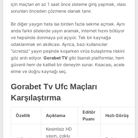
için maçtan en az 1 saat önce sisteme giriş yapmak, olası
sorunları önceden çözmene olanak tanır.
Bir diğer yaygın hata ise birden fazla sekme açmak. Aynı
anda farklı sitelerde yayın aramak, internet hızını bölüyor
ve hepsinde donmaya yol açıyor. Tek bir kaynağa
odaklanmak en akıllıcası. Ayrıca, bazı kullanıcılar
“ücretsiz” yayın peşinde koşarken virüs bulaştırma riskini
göz ardı ediyor.
Gorabet TV
gibi lisanslı platformlar, hem
güvenli hem de kaliteli bir deneyim sunar. Kısacası, acele
etme ve doğru kaynağı seç.
Gorabet Tv Ufc Maçları
Karşılaştırma
Editör
Özellik
Açıklama
Hızlı Görüş
Puanı
Kesintisiz HD
yayın, çoklu