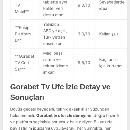
tablette aynı
Seyahatlerde
TV
9.0/10
kalite, veri
ideal
Mobil**
dostu mod
Yalnızca
**Rakip
ABD’ye açık,
Platform
3.0/10
Kullanışsız
Türkiye’den
D**
erişim zor
Maçı başa
**Gorabet
sarma ve
Kaçıranlar
TV Geri
9.5/10
tekrar izleme
için kurtarıcı
Sar**
imkanı
Gorabet Tv Ufc İzle Detay ve
Sonuçları
Dövüş gecesi heyecanı, teknik aksaklıklar yüzünden
bölünmemeli.
Gorabet tv ufc izle deneyimi
, doğru hazırlık
ve platform seçimiyle sorunsuz hale geliyor. Bu yazıda
paylaştığım ipuçlarını uygulayarak, her yumrukta, her