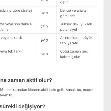
getiri
uçlarına göre strateji
Denge ve analiz
8/10
gerektirir
ma veya son dakika
Yüksek risk, yüksek
7/10
ekleme
potansiyel
t veya sakatlık
Anında karar, büyük
9/10
fark yaratır
veya tek fark
Çoğu zaman geç
5/10
a
kalınmış olur
ne zaman aktif olur?
5. dakikasından itibaren aktif hale gelir. Ancak bu, maçın
erebilir.
sürekli değişiyor?