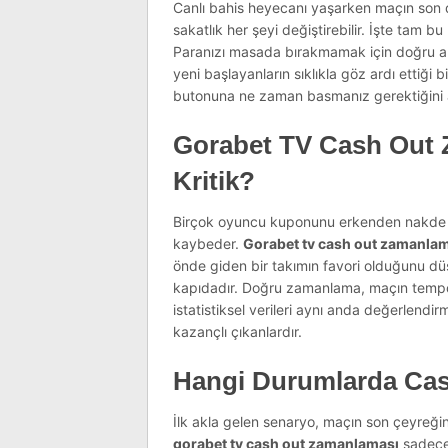
Canlı bahis heyecanı yaşarken maçın son da
sakatlık her şeyi değiştirebilir. İşte tam 
Paranızı masada bırakmamak için doğru an
yeni başlayanların sıklıkla göz ardı ettiği 
butonuna ne zaman basmanız gerektiğini 
Gorabet TV Cash Out
Kritik?
Birçok oyuncu kuponunu erkenden nakde ç
kaybeder.
Gorabet tv cash out zamanla
önde giden bir takımın favori olduğunu dü
kapıdadır. Doğru zamanlama, maçın tempo
istatistiksel verileri aynı anda değerlendir
kazançlı çıkanlardır.
Hangi Durumlarda Cas
İlk akla gelen senaryo, maçın son çeyreğine
gorabet tv cash out zamanlaması
sadece 