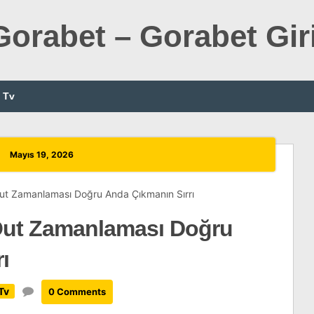
Gorabet – Gorabet Gir
 Tv
Mayıs 19, 2026
t Zamanlaması Doğru Anda Çıkmanın Sırrı
Out Zamanlaması Doğru
ı
Tv
0 Comments