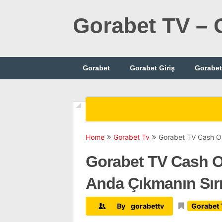
Skip
to
Gorabet TV – 
content
Gorabet
Gorabet Giriş
Gorabet
Home
Gorabet Tv
Gorabet TV Cash Ou
Gorabet TV Cash 
Anda Çıkmanın Sırr
By
gorabettv
Gorabet 