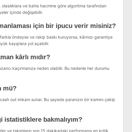
 olasılıklara ve bahis hacmine göre algoritma tarafından
eler içinde değişebilir.
anlaması için bir ipucu verir misiniz?
farkla öndeyse ve rakip baskı kuruyorsa, kârınızı garantiye
k kayıplara yol açabilir.
man kârlı mıdır?
azancı kaçırmanıza neden olabilir. Bu nedenle her durumu
n mü?
cash out imkanı sunar. Bu sayede paranızın bir kısmını çekip
 istatistiklere bakmalıyım?
rler ve takımların son 15 dakikadaki performansı en kritik