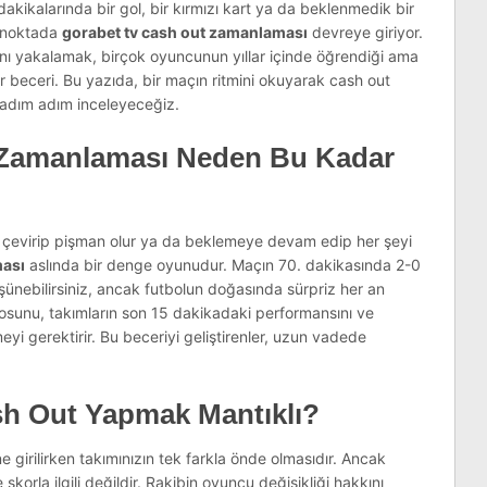
kikalarında bir gol, bir kırmızı kart ya da beklenmedik bir
bu noktada
gorabet tv cash out zamanlaması
devreye giriyor.
ı yakalamak, birçok oyuncunun yıllar içinde öğrendiği ama
bir beceri. Bu yazıda, bir maçın ritmini okuyarak cash out
adım adım inceleyeceğiz.
 Zamanlaması Neden Bu Kadar
evirip pişman olur ya da beklemeye devam edip her şeyi
ması
aslında bir denge oyunudur. Maçın 70. dakikasında 2-0
şünebilirsiniz, ancak futbolun doğasında sürpriz her an
sunu, takımların son 15 dakikadaki performansını ve
meyi gerektirir. Bu beceriyi geliştirenler, uzun vadede
h Out Yapmak Mantıklı?
 girilirken takımınızın tek farkla önde olmasıdır. Ancak
skorla ilgili değildir. Rakibin oyuncu değişikliği hakkını